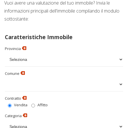
Vuoi avere una valutazione del tuo immobile? Invia le
informazioni principali dell'immobile compilando il modulo
Proponi Un Immobile
sottostante:
Valuta Un Immobile
Caratteristiche Immobile
Provincia
Comune
Contratto
Vendita
Affitto
Categoria