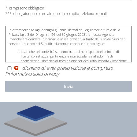
*I campi sono obbligatori
**E' obbligatorio indicare almeno un recapito, telefono o email
In ottemperanza agli obblighi giuridici dettati dal legislatore a tutela della
Privacy (arti 3 del D. Lgs. n. 196 del 30 giugno 2003), la nostra Agenzia
Immobiliare desidera informarLa in via preventiva tanto dell'uso dei Suoi dati
personali, quanto dei Suoi diritti, comunicandoLe quanto segue:
I dati che Lei conferirà saranno trattati nel rispetto dei principi di
liceità, correttezza, pertinenza e non eccedenza al solo fine di
adempiere all'incarico di mediazione per acquisto/ vendita / locazione
relativo all'immobile di Suo interesse; in ogni caso saranno conservati
dichiaro di aver preso visione e compreso
per un periodo di tempo non superiore a quello strettamente
l'informativa sulla privacy
necessario al conseguimento della finalità medesima;
Il conferimento dei dati è obbligatorio per dare corso ai rapporto
negoziale citato ed il mancato conferimento impedisce la conclusione
dello stesso;
Il conferimento dei dati previsti dalla normativa in materia di
antiriciclaggio è obbligatorio e l'eventuale rifiuto di rispondere preclude
la prestazione professionale richiesta. Al riguardo si precisa che il
trattamento dei dati personali connesso agli obblighi antiriciclaggio
avrà luogo avendo riguardo alle specifiche modalità di esecuzione
imposte agli operatori non finanziari dal Regolamento in materia di
identificazione e conservazione delle informazioni previsto dall'art. 3
comma 2, del D.Lgs. n. 56/2004 ed adottato con D.M. n. 143/2006;
Il trattamento sarà effettuato mediante elaborazione ed archiviazione
in forma cartacea e con l'ausilio di strumenti elettronici, strettamente