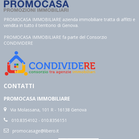
necessari per fornirLe il servizio richiesto, ed inseriti in una banca dati
collocata all'interno della nostra struttura, il trattamento può
comportare le operazioni previste dall'art. 4, comma 1, letta) del D.Lgs.
n. 196/2003 (raccolta, registrazione, organizzazione, conservazione,
PROMOCASA IMMOBILIARE azienda immobiliare tratta di affitti e
elaborazione, modificazione, selezione, estrazione, confronto, utilizzo,
vendita in tutto il territorio di Genova.
interconnessione, blocco, distruzione dei dati, cancellazione, ecc.);
Nell'ambito del trattamento i dati vengono a conoscenza dei
dipendenti dell'Agenzia e/o dei collaboratori: esterni incaricati dalla
PROMOCASA IMMOBILIARE fa parte del Consorzio
nostra Agenzia di espletare, nel rispetto della normativa sulla privacy,
CONDIVIDERE
accertamenti presso i pubblici registri (Conservatoria dei Registri
Immobiliari, Catasto, ecc.) ;
I dati potranno essere comunicati a soggetti iscritti all'albo dei
commercialisti e dei revisori contabili ed a consulenti del lavoro,
nonché ad istituti bancari e finanziari o altri soggetti dei quali
l'Agenzia si serve ed ai quali il trasferimento dei dati risulti necessario
per l'adempimento degli obblighi amministrativi, contabili e gestionali
legati all'ordinario svolgimento della nostra attività economica e per lo
svolgimento dell'attività della nostra Agenzia in relazione
CONTATTI
all'assolvimento, da parte nostra, delle obbligazioni contrattuali
assunte nei Suoi confronti;
I dati potranno essere comunicati, ove necessario, a Agenzie di recupero
PROMOCASA IMMOBILIARE
crediti e soggetti iscritti nell'albo degli avvocati o a enti pubblici per
informazioni richieste dagli stessi o da soggetti all'uopo incaricati da
questi ultimi per l'ottenimento di finanziamenti pubblici;
Via Molassana, 101 R - 16138 Genova
Il Titolare del trattamento è "Promocasa di Sergio Wolf".
Ai sensi dell'art.7 del suddetto D.Lgs.196/2003, Lei ha il diritto di
010.8354102 - 010.8356151
conoscere, in ogni momento, quali sono i Suoi dati presso la nostra
Agenzia rivolgendosi, direttamente o per il tramite di un suo delegato,
promocasage@libero.it
al Titolare del trattamento; ha inoltre il diritto di farli aggiornare,
integrare, rettificare o cancellare, di chiederne il blocco e di opporsi al