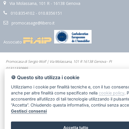
questi ultimi per l'ottenimento di finanziamenti pubblici;
Via Molassana, 101 R - 16138 Genova
Il Titolare del trattamento è "Promocasa di Sergio Wolf".
Ai sensi dell'art.7 del suddetto D.Lgs.196/2003, Lei ha il diritto di
010.8354102 - 010.8356151
conoscere, in ogni momento, quali sono i Suoi dati presso la nostra
Agenzia rivolgendosi, direttamente o per il tramite di un suo delegato,
promocasage@libero.it
al Titolare del trattamento; ha inoltre il diritto di farli aggiornare,
integrare, rettificare o cancellare, di chiederne il blocco e di opporsi al
loro trattamento. Più precisamente, la cancellazione e il blocco
riguardano i dati trattati in violazione di legge. Per l'integrazione
occorre vantare un interesse. L'opposizione può essere sempre
Associato
esercitata nei riguardi del materiale commerciale pubblicitario, della
vendita diretta o delle ricerche di mercato; negli altri casi, l'opposizione
presuppone un motivo legittimo.
Promocasa di Sergio Wolf | Via Molassana, 101 R 16138 Genova - PI
01311330995
Gestisci Cookie Policy
🍪 Questo sito utilizza i cookie
Utilizziamo i cookie per finalità tecniche e, con il tuo consens
anche per altre finalità come specificato nella
cookie policy
. 
acconsentire all’utilizzo di tali tecnologie utilizzando il pulsant
“Accetta”. Chiudendo questa informativa, continui senza acce
Gestisci consensi
Accetta tutto