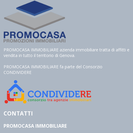
trattamento dei dati personali connesso agli obblighi antiriciclaggio
avrà luogo avendo riguardo alle specifiche modalità di esecuzione
imposte agli operatori non finanziari dal Regolamento in materia di
identificazione e conservazione delle informazioni previsto dall'art. 3
comma 2, del D.Lgs. n. 56/2004 ed adottato con D.M. n. 143/2006;
Il trattamento sarà effettuato mediante elaborazione ed archiviazione
in forma cartacea e con l'ausilio di strumenti elettronici, strettamente
necessari per fornirLe il servizio richiesto, ed inseriti in una banca dati
collocata all'interno della nostra struttura, il trattamento può
comportare le operazioni previste dall'art. 4, comma 1, letta) del D.Lgs.
n. 196/2003 (raccolta, registrazione, organizzazione, conservazione,
PROMOCASA IMMOBILIARE azienda immobiliare tratta di affitti e
elaborazione, modificazione, selezione, estrazione, confronto, utilizzo,
vendita in tutto il territorio di Genova.
interconnessione, blocco, distruzione dei dati, cancellazione, ecc.);
Nell'ambito del trattamento i dati vengono a conoscenza dei
dipendenti dell'Agenzia e/o dei collaboratori: esterni incaricati dalla
PROMOCASA IMMOBILIARE fa parte del Consorzio
nostra Agenzia di espletare, nel rispetto della normativa sulla privacy,
CONDIVIDERE
accertamenti presso i pubblici registri (Conservatoria dei Registri
Immobiliari, Catasto, ecc.) ;
I dati potranno essere comunicati a soggetti iscritti all'albo dei
commercialisti e dei revisori contabili ed a consulenti del lavoro,
nonché ad istituti bancari e finanziari o altri soggetti dei quali
l'Agenzia si serve ed ai quali il trasferimento dei dati risulti necessario
per l'adempimento degli obblighi amministrativi, contabili e gestionali
legati all'ordinario svolgimento della nostra attività economica e per lo
svolgimento dell'attività della nostra Agenzia in relazione
CONTATTI
all'assolvimento, da parte nostra, delle obbligazioni contrattuali
assunte nei Suoi confronti;
I dati potranno essere comunicati, ove necessario, a Agenzie di recupero
PROMOCASA IMMOBILIARE
crediti e soggetti iscritti nell'albo degli avvocati o a enti pubblici per
informazioni richieste dagli stessi o da soggetti all'uopo incaricati da