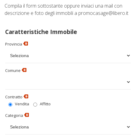
Contatti
Lascia Una Richiesta
Compila il form sottostante oppure inviaci una mail con
descrizione e foto degli immobili a promocasage@libero.it
Proponi Un Immobile
Caratteristiche Immobile
Valuta Un Immobile
Provincia
Comune
Contratto
Vendita
Affitto
Categoria