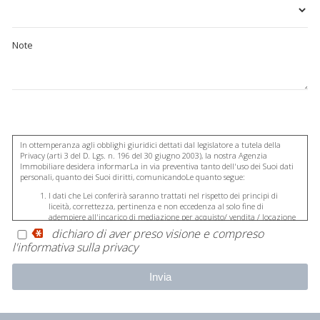
Note
In ottemperanza agli obblighi giuridici dettati dal legislatore a tutela della
Privacy (arti 3 del D. Lgs. n. 196 del 30 giugno 2003), la nostra Agenzia
Immobiliare desidera informarLa in via preventiva tanto dell'uso dei Suoi dati
personali, quanto dei Suoi diritti, comunicandoLe quanto segue:
I dati che Lei conferirà saranno trattati nel rispetto dei principi di
liceità, correttezza, pertinenza e non eccedenza al solo fine di
adempiere all'incarico di mediazione per acquisto/ vendita / locazione
relativo all'immobile di Suo interesse; in ogni caso saranno conservati
dichiaro di aver preso visione e compreso
per un periodo di tempo non superiore a quello strettamente
l'informativa sulla privacy
necessario al conseguimento della finalità medesima;
Il conferimento dei dati è obbligatorio per dare corso ai rapporto
negoziale citato ed il mancato conferimento impedisce la conclusione
dello stesso;
Il conferimento dei dati previsti dalla normativa in materia di
antiriciclaggio è obbligatorio e l'eventuale rifiuto di rispondere preclude
la prestazione professionale richiesta. Al riguardo si precisa che il