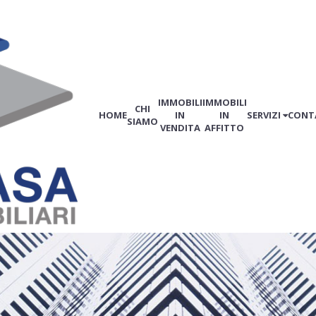
IMMOBILI
IMMOBILI
CHI
HOME
IN
IN
SERVIZI
CONT
SIAMO
VENDITA
AFFITTO