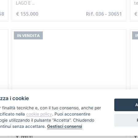
LAGO E ...
te
58
€ 155.000
Rif. 036 - 30651
€
IN VENDITA
I
izza i cookie
A
r finalità tecniche e, con il tuo consenso, anche per
cificato nella
cookie policy
. Puoi acconsentire
nologie utilizzando il pulsante “Accetta”. Chiudendo
Appartamento, Attico
ontinui senza accettare.
Gestisci consensi
Nervi