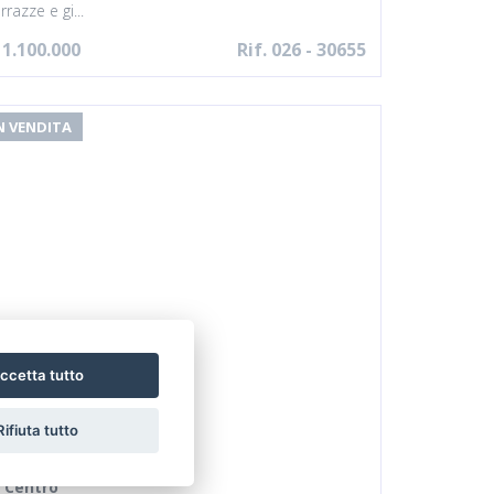
rrazze e gi...
 1.100.000
Rif. 026 - 30655
N VENDITA
ccetta tutto
Rifiuta tutto
Appartamento
Centro