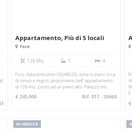
Appartamento, Più di 5 locali
A
Foce
126 Mq
1
4
Foce, Adiacentissimo CASAREGIS, zona in piano ricca
P
I,
di servizi e negozi, proponiamo bell' appartamento
A
di 126 mq , posto ad un piano alto. Palazzo mo...
B
E
€ 245.000
Rif. 017 - 30660
61
€
IN VENDITA
I