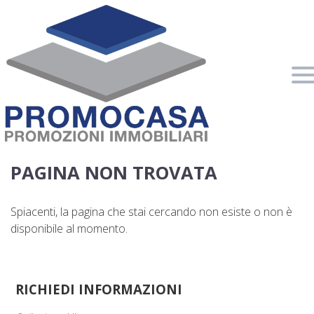
Home
Chi Siamo
Immobili In Vendita
Immobili In Affitto
PAGINA NON TROVATA
Servizi
Spiacenti, la pagina che stai cercando non esiste o non è
disponibile al momento.
Contatti
Lascia Una Richiesta
Proponi Un Immobile
RICHIEDI INFORMAZIONI
Valuta Un Immobile