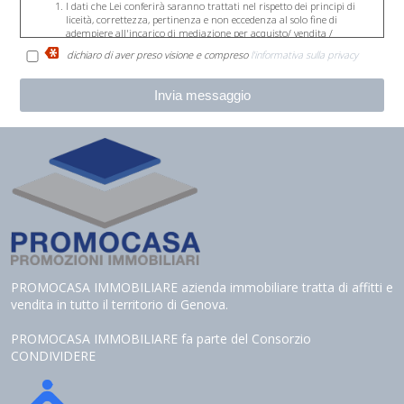
I dati che Lei conferirà saranno trattati nel rispetto dei principi di
liceità, correttezza, pertinenza e non eccedenza al solo fine di
adempiere all'incarico di mediazione per acquisto/ vendita /
locazione relativo all'immobile di Suo interesse; in ogni caso saranno
dichiaro di aver preso visione e compreso
l'informativa sulla privacy
conservati per un periodo di tempo non superiore a quello
strettamente necessario al conseguimento della finalità medesima;
Il conferimento dei dati è obbligatorio per dare corso ai rapporto
negoziale citato ed il mancato conferimento impedisce la
conclusione dello stesso;
Il conferimento dei dati previsti dalla normativa in materia di
antiriciclaggio è obbligatorio e l'eventuale rifiuto di rispondere
preclude la prestazione professionale richiesta. Al riguardo si precisa
che il trattamento dei dati personali connesso agli obblighi
antiriciclaggio avrà luogo avendo riguardo alle specifiche modalità di
esecuzione imposte agli operatori non finanziari dal Regolamento in
materia di identificazione e conservazione delle informazioni
previsto dall'art. 3 comma 2, del D.Lgs. n. 56/2004 ed adottato con
D.M. n. 143/2006;
Il trattamento sarà effettuato mediante elaborazione ed
archiviazione in forma cartacea e con l'ausilio di strumenti
elettronici, strettamente necessari per fornirLe il servizio richiesto, ed
PROMOCASA IMMOBILIARE azienda immobiliare tratta di affitti e
inseriti in una banca dati collocata all'interno della nostra struttura,
vendita in tutto il territorio di Genova.
il trattamento può comportare le operazioni previste dall'art. 4,
comma 1, letta) del D.Lgs. n. 196/2003 (raccolta, registrazione,
organizzazione, conservazione, elaborazione, modificazione,
PROMOCASA IMMOBILIARE fa parte del Consorzio
selezione, estrazione, confronto, utilizzo, interconnessione, blocco,
CONDIVIDERE
distruzione dei dati, cancellazione, ecc.);
Nell'ambito del trattamento i dati vengono a conoscenza dei
dipendenti dell'Agenzia e/o dei collaboratori: esterni incaricati dalla
nostra Agenzia di espletare, nel rispetto della normativa sulla privacy,