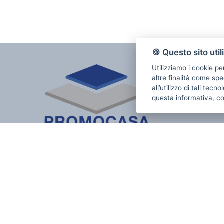
🍪 Questo sito util
Utilizziamo i cookie pe
altre finalità come spe
all’utilizzo di tali tec
questa informativa, c
PROMOCASA IMMOBILIARE azienda immobiliare
tratta di affitti e vendita in tutto il territorio di Genova.
Promocasa di Sergio Wolf | Via Molassana, 101 R 