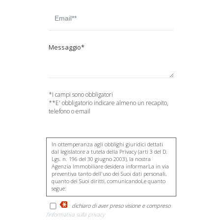
Messaggio*
*I campi sono obbligatori
**E' obbligatorio indicare almeno un recapito,
telefono o email
In ottemperanza agli obblighi giuridici dettati
dal legislatore a tutela della Privacy (arti 3 del D.
Lgs. n. 196 del 30 giugno 2003), la nostra
Agenzia Immobiliare desidera informarLa in via
preventiva tanto dell'uso dei Suoi dati personali,
quanto dei Suoi diritti, comunicandoLe quanto
segue:
I dati che Lei conferirà saranno trattati
dichiaro di aver preso visione e compreso
nel rispetto dei principi di liceità,
l'informativa sulla privacy
correttezza, pertinenza e non eccedenza