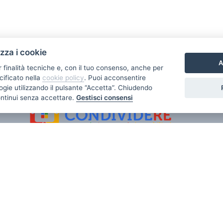
izza i cookie
A
r finalità tecniche e, con il tuo consenso, anche per
PROMOCASA IMMOBILIARE fa parte del Consorzio
CONDIVIDERE
cificato nella
cookie policy
. Puoi acconsentire
nologie utilizzando il pulsante “Accetta”. Chiudendo
ontinui senza accettare.
Gestisci consensi
16138 Genova - PI 01311330995