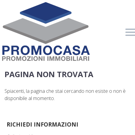
Home
Chi Siamo
Immobili In Vendita
Immobili In Affitto
PAGINA NON TROVATA
Servizi
Spiacenti, la pagina che stai cercando non esiste o non è
disponibile al momento.
Contatti
Lascia Una Richiesta
Proponi Un Immobile
RICHIEDI INFORMAZIONI
Valuta Un Immobile