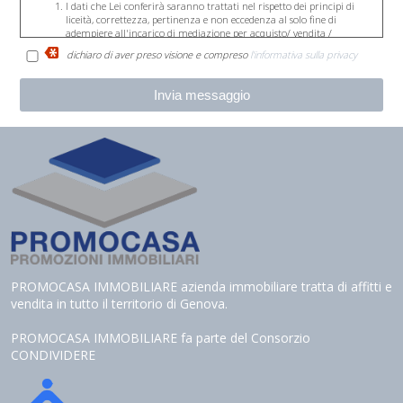
I dati che Lei conferirà saranno trattati nel rispetto dei principi di
liceità, correttezza, pertinenza e non eccedenza al solo fine di
adempiere all'incarico di mediazione per acquisto/ vendita /
locazione relativo all'immobile di Suo interesse; in ogni caso saranno
dichiaro di aver preso visione e compreso
l'informativa sulla privacy
conservati per un periodo di tempo non superiore a quello
strettamente necessario al conseguimento della finalità medesima;
Il conferimento dei dati è obbligatorio per dare corso ai rapporto
negoziale citato ed il mancato conferimento impedisce la
conclusione dello stesso;
Il conferimento dei dati previsti dalla normativa in materia di
antiriciclaggio è obbligatorio e l'eventuale rifiuto di rispondere
preclude la prestazione professionale richiesta. Al riguardo si precisa
che il trattamento dei dati personali connesso agli obblighi
antiriciclaggio avrà luogo avendo riguardo alle specifiche modalità di
esecuzione imposte agli operatori non finanziari dal Regolamento in
materia di identificazione e conservazione delle informazioni
previsto dall'art. 3 comma 2, del D.Lgs. n. 56/2004 ed adottato con
D.M. n. 143/2006;
Il trattamento sarà effettuato mediante elaborazione ed
archiviazione in forma cartacea e con l'ausilio di strumenti
elettronici, strettamente necessari per fornirLe il servizio richiesto, ed
PROMOCASA IMMOBILIARE azienda immobiliare tratta di affitti e
inseriti in una banca dati collocata all'interno della nostra struttura,
vendita in tutto il territorio di Genova.
il trattamento può comportare le operazioni previste dall'art. 4,
comma 1, letta) del D.Lgs. n. 196/2003 (raccolta, registrazione,
organizzazione, conservazione, elaborazione, modificazione,
PROMOCASA IMMOBILIARE fa parte del Consorzio
selezione, estrazione, confronto, utilizzo, interconnessione, blocco,
CONDIVIDERE
distruzione dei dati, cancellazione, ecc.);
Nell'ambito del trattamento i dati vengono a conoscenza dei
dipendenti dell'Agenzia e/o dei collaboratori: esterni incaricati dalla
nostra Agenzia di espletare, nel rispetto della normativa sulla privacy,