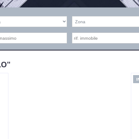
LO"
I