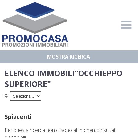
Home
Chi Siamo
Immobili In Vendita
Immobili In Affitto
ELENCO IMMOBILI"OCCHIEPPO
Servizi
SUPERIORE"
Contatti
Lascia Una Richiesta
Proponi Un Immobile
Spiacenti
Valuta Un Immobile
Per questa ricerca non ci sono al momento risultati
disponibili.