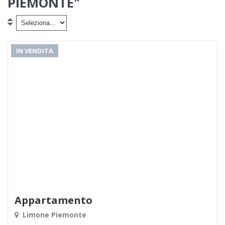
PIEMONTE"
Contatti
Lascia Una Richiesta
Proponi Un Immobile
IN VENDITA
Valuta Un Immobile
Appartamento
Limone Piemonte